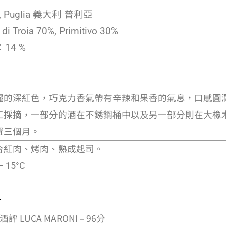
 , Puglia 義大利 普利亞
 Troia 70%, Primitivo 30%
：14 %
麗的深紅色，巧克力香氣帶有辛辣和果香的氣息，口感圓
工採摘，一部分的酒在不銹鋼桶中以及另一部分則在大橡
置三個月。
合紅肉、烤肉、熟成起司。
 15°C
目
 LUCA MARONI – 96分