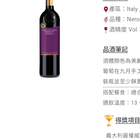
產區：Italy
品種：Nero di
酒精度 Vol
品酒筆記
酒體顏色為美
葡萄在九月手
裝瓶並至少靜
搭配餐食：適
適飲溫度：13 –
得獎項
義大利最權威酒評