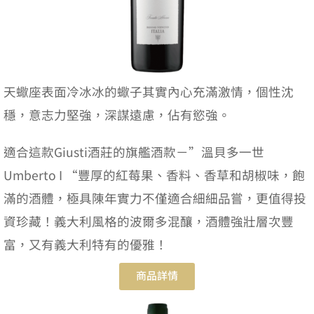
天蠍座表面冷冰冰的蠍子其實內心充滿激情，個性沈
穩，意志力堅強，深謀遠慮，佔有慾強。
適合這款Giusti酒莊的旗艦酒款
－”溫貝多一世
Umberto I “豐厚的紅莓果、香料、香草和胡椒味，飽
滿的酒體，極具陳年實力不僅適合細細品嘗，更值得投
資珍藏！義大利風格的波爾多混釀，酒體強壯層次豐
富，又有義大利特有的優雅！
商品詳情